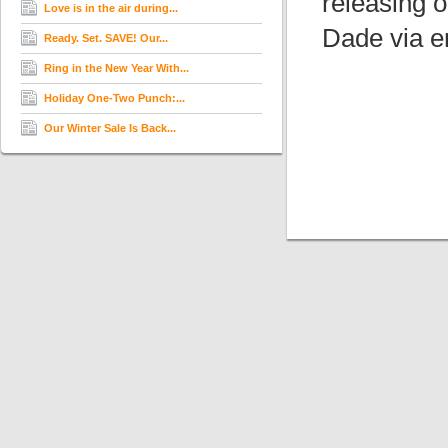
releasing o
Love is in the air during...
Dade via 
Ready. Set. SAVE! Our...
Ring in the New Year With...
Holiday One-Two Punch:...
Our Winter Sale Is Back...