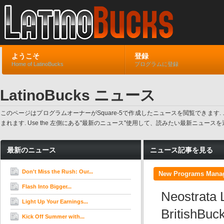
ようこそ
登録
Home of LatinoBucks
プログラムに登録
LatinoBucks ニュース
このページはプログラムオーナーがSquare-5で作成したニュースを閲覧でき
まれます. Use the 左側にある"最新のニュース"使用して、読みたい最新ニュ
最新のニュース
ニュース記事を見る
Don't Miss the Rush: Our...
New Programs Manag
Flash Into Bigger...
Neostrata 
Light Up Your Earnings...
BritishBuc
Kick Off Summer with...