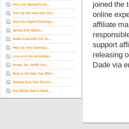
joined the
One Last Spring Push:...
online exp
Turn Up the Heat with Our...
Hop Into Higher Earnings...
affiliate m
Spring Into Higher...
responsibl
Strike Gold with Our St....
support aff
Heat Up Your Earnings...
releasing o
Love is in the air during...
Dade via 
Ready. Set. SAVE! Our...
Ring in the New Year With...
Holiday One-Two Punch:...
Our Winter Sale Is Back...