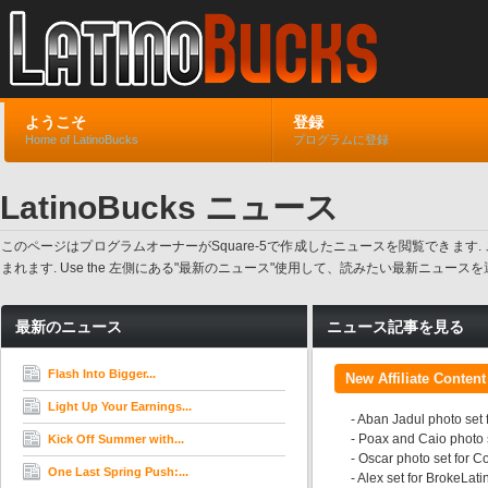
ようこそ
登録
Home of LatinoBucks
プログラムに登録
LatinoBucks ニュース
このページはプログラムオーナーがSquare-5で作成したニュースを閲覧でき
まれます. Use the 左側にある"最新のニュース"使用して、読みたい最新ニュ
最新のニュース
ニュース記事を見る
Flash Into Bigger...
New Affiliate Content
Light Up Your Earnings...
- Aban Jadul photo set
- Poax and Caio photo 
Kick Off Summer with...
- Oscar photo set for 
One Last Spring Push:...
- Alex set for BrokeLa