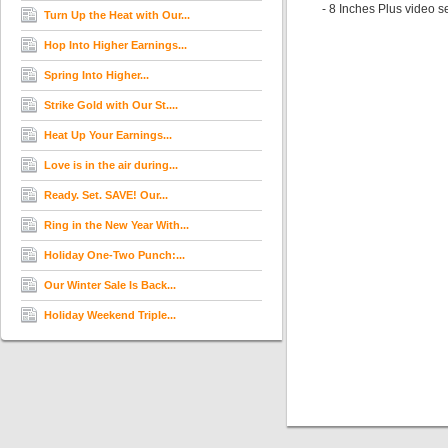
- 8 Inches Plus video s
Turn Up the Heat with Our...
Hop Into Higher Earnings...
Spring Into Higher...
Strike Gold with Our St....
Heat Up Your Earnings...
Love is in the air during...
Ready. Set. SAVE! Our...
Ring in the New Year With...
Holiday One-Two Punch:...
Our Winter Sale Is Back...
Holiday Weekend Triple...