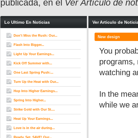
publicada, en el
Ver Artículo de no
Lo Ultimo En Noticias
Ver Articulo de Notici
Don't Miss the Rush: Our...
New design
Flash Into Bigger...
You probab
Light Up Your Earnings...
programs, 
Kick Off Summer with...
watching a
One Last Spring Push:...
Turn Up the Heat with Our...
Hop Into Higher Earnings...
In the mea
Spring Into Higher...
while we ar
Strike Gold with Our St....
Heat Up Your Earnings...
Love is in the air during...
Ready. Set. SAVE! Our...